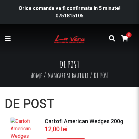
Orice comanda va fi confirmata in 5 minute!
0751815105
0
DE POST
Home
/
Mancare si bauturi
/
DE POST
DE POST
Cartofi American Wedges 200g
12,00
lei