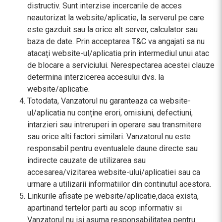
distructiv. Sunt interzise incercarile de acces
neautorizat la website/aplicatie, la serverul pe care
este gazduit sau la orice alt server, calculator sau
baza de date. Prin acceptarea T&C va angajati sa nu
atacați website-ul/aplicatia prin intermediul unui atac
de blocare a serviciului. Nerespectarea acestei clauze
determina interzicerea accesului dvs. la
website/aplicatie.
Totodata, Vanzatorul nu garanteaza ca website-
ul/aplicatia nu conține erori, omisiuni, defectiuni,
intarzieri sau intreruperi in operare sau transmitere
sau orice alti factori similari. Vanzatorul nu este
responsabil pentru eventualele daune directe sau
indirecte cauzate de utilizarea sau
accesarea/vizitarea website-ului/aplicatiei sau ca
urmare a utilizarii informatiilor din continutul acestora.
Linkurile afisate pe website/aplicatie,daca exista,
apartinand tertelor parti au scop informativ si
Vanzatorul nu isi asuma responsabilitatea pentru