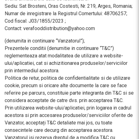
Sediu: Sat Brosteni, Oras Costesti, Nr. 219, Arges, Romania;
Numar de inregistrare la Registrul Comertului: 48706257;
Cod fiscal: J03/1855/2023 ;
Contact: verafooddistribution@yahoo.com
(denumita in continuare “Vanzatorul”);
Prezentele conditii (denumitie in continuare “T&C”)
reglementeaza atat modalitatea de utilizare a website-
ului/aplicatiei, cat si achizitionarea produselor/serviciilor
prin intermediul acestora.
Politica de retur, politica de confidentialitate si de utilizare
cookie, precum si oricare alte documente la care se face
referire pe parcurs, constituie parte integranta din T&C si se
considera acceptate de catre dvs. prin acceptarea T&C.
Prin utilizarea website-ului/aplicatiei, prin logarea in cadrul
acestora si prin accesarea produselor/serviciilor oferite de
Vanzator, acceptați T&C detaliate mai jos, cu toate
consecintele care decurg din acceptarea acestora.
Vanzatorul isi rezerva dreptul de a modifica T&C cu