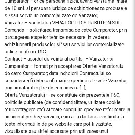
Cumparator – orice persoana fizica, avand varsta mai mare
de 18 ani, si persoana juridica ce achizitioneaza produsele
si/sau serviciile comercializate de Vanzator;
Vanzator – societatea VERA FOOD DISTRIBUTION SRL;
Comanda – solicitarea transmisa de catre Cumparator, prin
parcurgerea etapelor tehnice necesare, in vederea
achizitionarii produselor si/sau serviciilor comercializate
online conform T&C;
Contract – acordul de vointa al partilor – Vanzator si
Cumparator – format prin acceptarea Ofertei Vanzatorului
de catre Cumparator; data incheierii Contractului se
considera a fi data confirmarii expedierii de catre Vanzator
prin urmatorul mijloc de comunicare […];
Oferta Vanzatorului – se constituie din prezentele T&C,
politicile publicate (de confidentialitate, utilizare cookie,
retur/retragere etc) si toate conditiile speciale referitoare la
un anumit produs/serviciu, cum ar fi dar fara a se limita la:
toate informatiile de pe website care pot fi vizitate,
vizualizate sau altfel accesate prin utilizarea unui