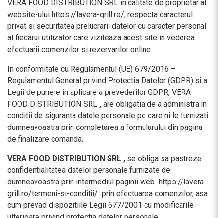
VERA FOOD DISTRIBUTION SRL
in calitate de proprietar al
website-ului https://lavera-grill.ro/
,
respecta caracterul
privat si securitatea prelucrarii datelor cu caracter personal
al fiecarui utilizator care viziteaza acest site in vederea
efectuarii comenzilor si rezervarilor online.
In conformitate cu Regulamentul (UE) 679/2016 –
Regulamentul General privind Protectia Datelor (GDPR) si a
Legii de punere in aplicare a prevederilor GDPR,
VERA
FOOD DISTRIBUTION SRL
,
are obligatia de a administra in
conditii de siguranta datele personale pe care ni le furnizati
dumneavoastra prin completarea a formularului din pagina
de finalizare comanda.
VERA FOOD DISTRIBUTION SRL ,
se obliga sa pastreze
confidentialitatea datelor personale furnizate de
dumneavoastra prin intermediul paginii web https://lavera-
grill.ro
/termeni-si-conditii/
prin efectuarea comenzilor, asa
cum prevad dispozitiile Legii 677/2001 cu modificarile
ulterioare privind protectia datelor personale.