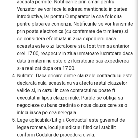
aceasta permite. Notificarile prin email pentru
Vanzator se vor face la adresa mentionata in partea
introductiva, iar pentru Cumparator la cea folosita
pentru plasarea comenzii. Notificarile se vor transmite
prin posta electronica (cu confirmare de trimitere) si
se considera efectuata in ziua expedierii daca
aceasta este o zi lucratoare si a fost trimisa anterior
orei 17.00, respectiv in ziua urmatoare lucratoare daca
data trimiterii nu este o zi lucratoare sau expedierea
s-a realizat dupa ora 17.00.
Nulitate: Daca oricare dintre clauzele contractului este
declarata nula, aceasta nu va afecta restul clauzelor
valide si, in cazul in care contractul nu poate fi
executat in lipsa clauzei nule, Partile se obliga sa
negocieze cu buna credinta o noua clauza care sa o
inlocuiasca pe cea nelegala.
Lege aplicabila/Litigii: Contractul este guvernat de
legea romana, locul jurisdictiei fiind cel stabilit
conform Codului de procedura civila.