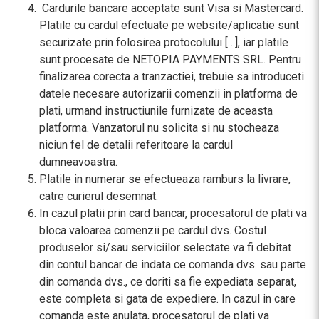
Cardurile bancare acceptate sunt Visa si Mastercard.
Platile cu cardul efectuate pe website/aplicatie sunt
securizate prin folosirea protocolului […], iar platile
sunt procesate de NETOPIA PAYMENTS SRL. Pentru
finalizarea corecta a tranzactiei, trebuie sa introduceti
datele necesare autorizarii comenzii in platforma de
plati, urmand instructiunile furnizate de aceasta
platforma. Vanzatorul nu solicita si nu stocheaza
niciun fel de detalii referitoare la cardul
dumneavoastra.
Platile in numerar se efectueaza ramburs la livrare,
catre curierul desemnat.
In cazul platii prin card bancar, procesatorul de plati va
bloca valoarea comenzii pe cardul dvs. Costul
produselor si/sau serviciilor selectate va fi debitat
din contul bancar de indata ce comanda dvs. sau parte
din comanda dvs., ce doriti sa fie expediata separat,
este completa si gata de expediere. In cazul in care
comanda este anulata, procesatorul de plati va