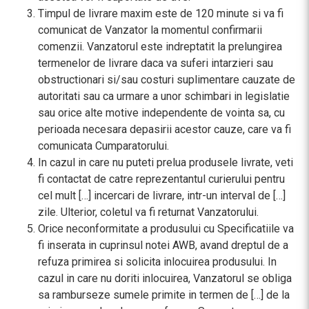
Timpul de livrare maxim este de 120 minute si va fi
comunicat de Vanzator la momentul confirmarii
comenzii. Vanzatorul este indreptatit la prelungirea
termenelor de livrare daca va suferi intarzieri sau
obstructionari si/sau costuri suplimentare cauzate de
autoritati sau ca urmare a unor schimbari in legislatie
sau orice alte motive independente de vointa sa, cu
perioada necesara depasirii acestor cauze, care va fi
comunicata Cumparatorului.
In cazul in care nu puteti prelua produsele livrate, veti
fi contactat de catre reprezentantul curierului pentru
cel mult […] incercari de livrare, intr-un interval de […]
zile. Ulterior, coletul va fi returnat Vanzatorului.
Orice neconformitate a produsului cu Specificatiile va
fi inserata in cuprinsul notei AWB, avand dreptul de a
refuza primirea si solicita inlocuirea produsului. In
cazul in care nu doriti inlocuirea, Vanzatorul se obliga
sa ramburseze sumele primite in termen de […] de la