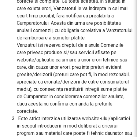
corecte si complete. Cu toate acestea, in situatia in
care exista erori, Vanzatorul le va indrepta in cel mai
scurt timp posibil, fara notificarea prealabila a
Cumparatorului. Acesta din urma are posibilitatea
anularii comenzii, cu obligatia corelativa a Vanzatorului
de rambursare a sumelor platite.
Vanzatrul isi rezerva dreptul de a anula Comenzile
care privesc produse si/sau servicii afisate pe
website/aplicatie ca urmare a unor erori tehnice sau
care, din cauza unor erori, prezinta preturi evident
gresite/derizorii (preturi care pot fi, în mod rezonabil,
apreciate ca eronate/derizorii de catre consumatorul
mediu), cu consecința restituirii intregii sume platite
de Cumparator in considerarea comenzilor anulate,
daca acesta nu confirma comanda la preturile
corectate.
Este strict interzisa utilizarea website-ului/aplicatiei
in scopul introducerii in mod deliberat a oricarui
program sau material care poate fi tehnic daunator sau