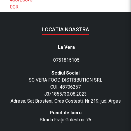
0
0
G
/
2
LOCATIA NOASTRA
0
0
La Vera
G
/
0751815105
2
0
Sediul Social
0
SC VERA FOOD DISTRIBUTION SRL
G
CUI: 48706257
J3/1855/30.08.2023
Adresa: Sat Brosteni, Oras Costesti, Nr 219, jud. Arges
Punct de lucru
Strada Frații Golești nr 76