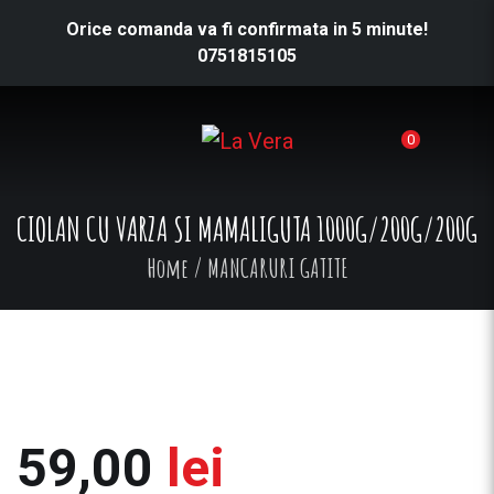
Orice comanda va fi confirmata in 5 minute!
0751815105
0
CIOLAN CU VARZA SI MAMALIGUTA 1000G/200G/200G
Home
/
MANCARURI GATITE
59,00
lei