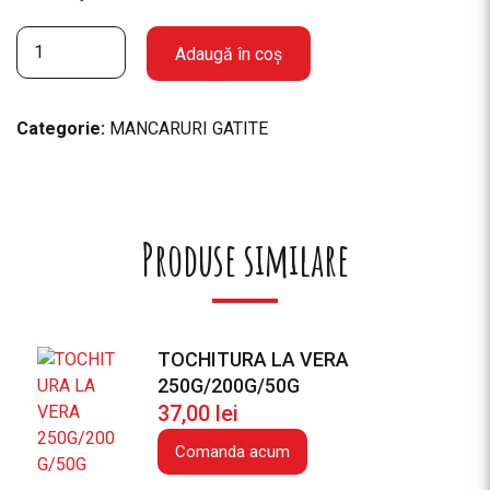
C
Adaugă în coș
a
n
t
Categorie:
MANCARURI GATITE
i
t
a
t
Produse similare
e
C
I
O
L
TOCHITURA LA VERA
A
250G/200G/50G
N
37,00
lei
C
Comanda acum
U
V