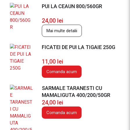
A
PUI LA CEAUN 800/560GR
R
Z
24,00
lei
A
Mai multe detalii
S
I
FICATEI DE PUI LA TIGAIE 250G
M
A
11,00
lei
M
A
Comanda acum
L
I
SARMALE TARANESTI CU
G
MAMALIGUTA 400/200/50GR
U
24,00
lei
T
A
Comanda acum
1
0