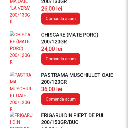
200/130GR
R
26,00
lei
I
G
Comanda acum
A
R
CHISCARE (MATE PORC)
U
200/120GR
I
24,00
lei
C
R
Comanda acum
E
V
PASTRAMA MUSCHIULET OAIE
E
200/120GR
T
36,00
lei
I
1
Comanda acum
0
0
FRIGARUI DIN PIEPT DE PUI
/
200/150GR/BUC
7