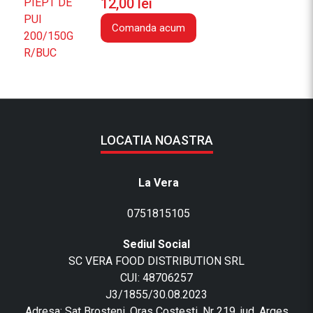
12,00
lei
0
Comanda acum
G
R
LOCATIA NOASTRA
La Vera
0751815105
Sediul Social
SC VERA FOOD DISTRIBUTION SRL
CUI: 48706257
J3/1855/30.08.2023
Adresa: Sat Brosteni, Oras Costesti, Nr 219, jud. Arges