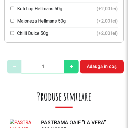
Ketchup Hellmans 50g
(+
2,00
lei
)
Maioneza Hellmans 50g
(+
2,00
lei
)
Chilli Dulce 50g
(+
2,00
lei
)
Chilli Iute 50g
(+
2,00
lei
)
C
−
+
Adaugă în coș
a
n
t
i
Produse similare
t
a
t
e
PASTRAMA OAIE ”LA VERA”
F