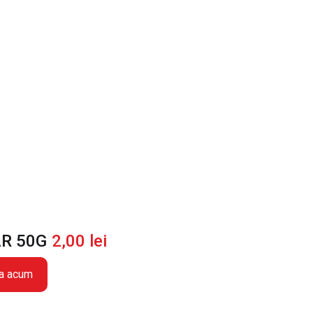
R 50G
2,00
lei
a acum