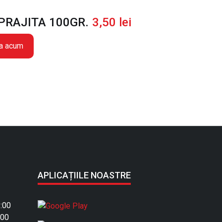
PRAJITA 100GR.
3,50
lei
a acum
APLICAȚIILE NOASTRE
:00
:00