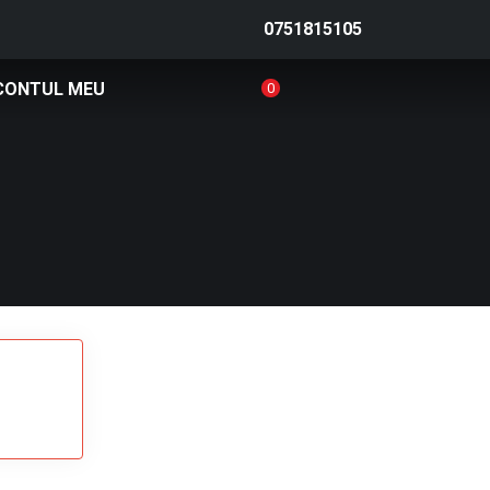
0751815105
CONTUL MEU
0