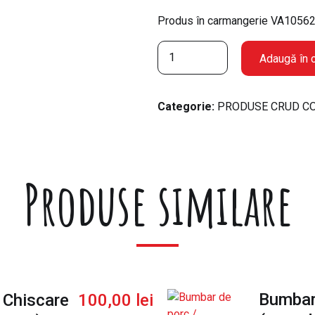
Produs în carmangerie VA10562, 
C
Adaugă în 
a
n
t
Categorie:
PRODUSE CRUD CO
i
t
a
t
Produse similare
e
M
i
c
i
"
L
Bumbar 
 Chiscare
100,00
lei
a