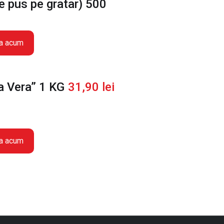
e pus pe gratar) 500
a acum
a Vera” 1 KG
31,90
lei
a acum