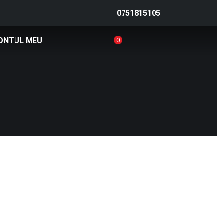
0751815105
ONTUL MEU
0