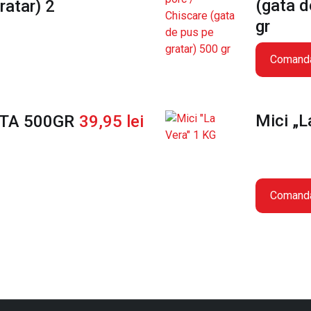
(gata d
ratar) 2
V
e
gr
r
a
Comand
"
(
O
Mici „L
TA 500GR
39,95
lei
a
i
e
)
1
Comand
K
G