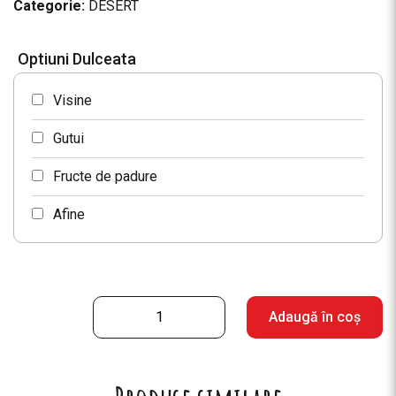
Categorie:
DESERT
Optiuni Dulceata
Visine
Gutui
Fructe de padure
Afine
C
Adaugă în coș
a
n
t
i