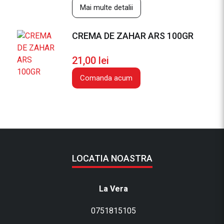
3
Mai multe detalii
0
0
CREMA DE ZAHAR ARS 100GR
/
5
21,00
lei
0
/
Comanda acum
5
0
g
LOCATIA NOASTRA
La Vera
0751815105