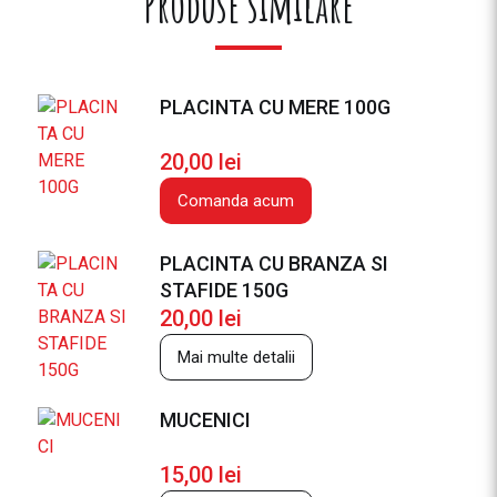
Produse similare
t
a
t
e
PLACINTA CU MERE 100G
P
A
20,00
lei
P
Comanda acum
A
N
A
PLACINTA CU BRANZA SI
S
STAFIDE 150G
I
20,00
lei
L
Mai multe detalii
A
V
E
MUCENICI
R
A
15,00
lei